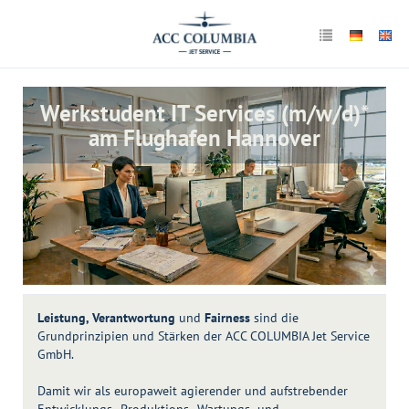
Werkstudent IT Services (m/w/d)*
am Flughafen Hannover
Leistung, Verantwortung
und
Fairness
sind die
Grundprinzipien und Stärken der ACC COLUMBIA Jet Service
GmbH.
Damit wir als europaweit agierender und aufstrebender