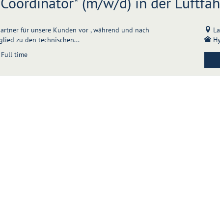
oordinator* (m/w/d) in der Luftfah
hpartner für unsere Kunden vor , während und nach
La
lied zu den technischen...
Hy
Full time