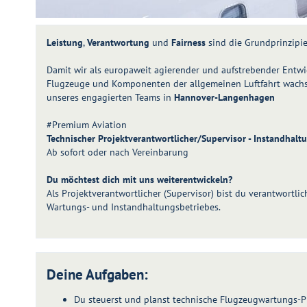
Leistung
,
Verantwortung
und
Fairness
sind die Grundprinzipi
Damit wir als europaweit agierender und aufstrebender Entwic
Flugzeuge und Komponenten der allgemeinen Luftfahrt wachs
unseres engagierten Teams in
Hannover-Langenhagen
#Premium Aviation
Technischer Projektverantwortlicher/Supervisor - Instandhalt
Ab sofort oder nach Vereinbarung
Du möchtest dich mit uns weiterentwickeln?
Als Projektverantwortlicher (Supervisor) bist du verantwortl
Wartungs- und Instandhaltungsbetriebes.
Deine Aufgaben:
Du steuerst und planst technische Flugzeugwartungs-P