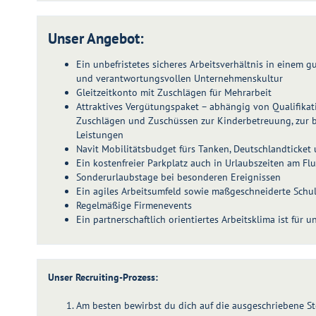
Unser Angebot:
Ein unbefristetes sicheres Arbeitsverhältnis in einem 
und verantwortungsvollen Unternehmenskultur
Gleitzeitkonto mit Zuschlägen für Mehrarbeit
Attraktives Vergütungspaket – abhängig von Qualifikat
Zuschlägen und Zuschüssen zur Kinderbetreuung, zur 
Leistungen
Navit Mobilitätsbudget fürs Tanken, Deutschlandticket
Ein kostenfreier Parkplatz auch in Urlaubszeiten am F
Sonderurlaubstage bei besonderen Ereignissen
Ein agiles Arbeitsumfeld sowie maßgeschneiderte Sch
Regelmäßige Firmenevents
Ein partnerschaftlich orientiertes Arbeitsklima ist für u
Unser Recruiting-Prozess:
Am besten bewirbst du dich auf die ausgeschriebene Stel